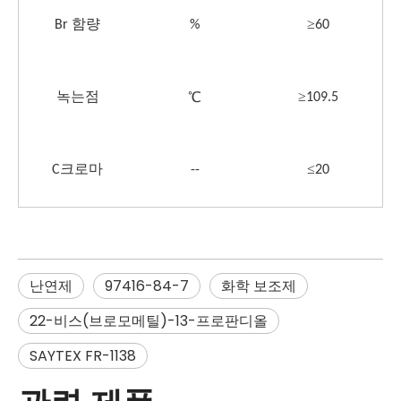
≥
Br 함량
%
6
0
≥
℃
녹는점
109.5
≤
C
크로마
--
20
난연제
97416-84-7
화학 보조제
22-비스(브로모메틸)-13-프로판디올
SAYTEX FR-1138
관련 제품