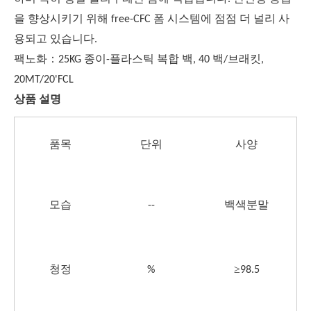
을 향상시키기 위해 free-CFC 폼 시스템에 점점 더 널리 사
용되고 있습니다.
：
팩
노화
25KG 종이-플라스틱 복합 백, 40 백/브래킷,
20MT/20'FCL
상품 설명
품목
단위
사양
모습
--
백색분말
≥
청정
%
98.5