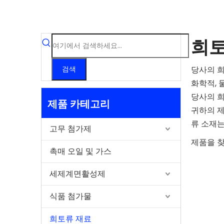
희토
당사의 희
검색
화학적, 
당사의 희
제품 카테고리
귀하의 제
류 소재는
고무 첨가제
제품을 
촉매 오일 및 가스
세제계면활성제
식품 첨가물
희토류 재료