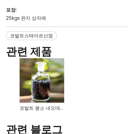
포장:
25kgs 판지 상자에
코발트스테아르산염
관련 제품
코발트 붕소 네오데카노에이트
관련 블로그