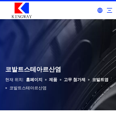
코발트스테아르산염
현재 위치:
홈페이지
»
제품
»
고무 첨가제
»
코발트염
»
코발트스테아르산염