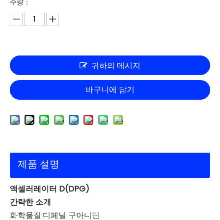
수량：
귀하의 메시지
바구니에 담기
제품 설명
액셀러레이터 D(DPG)
간략한 소개
화학물질:디페닐 구아니딘