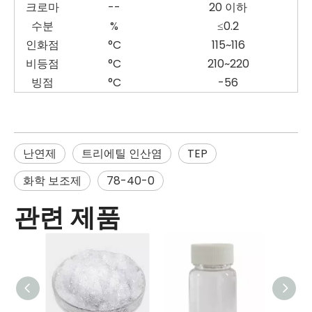
크로마
--
20 이하
수분
%
≤0.2
인화점
°C
115~116
비등점
°C
210~220
빙점
°C
-56
난연제
트리에틸 인산염
TEP
화학 보조제
78-40-0
관련 제품