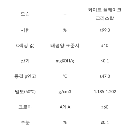
화이트 플레이크
모습
--
크리스탈
시험
%
≥99.0
C
색상 값
태평양 표준시
≤
10
산가
mgKOH/g
≤0
.1
동결
p
연고
°C
≥47.0
밀도
(50
°C
)
g/cm3
1.185-1.202
크로마
APHA
≤
60
수분
%
≤
0.1