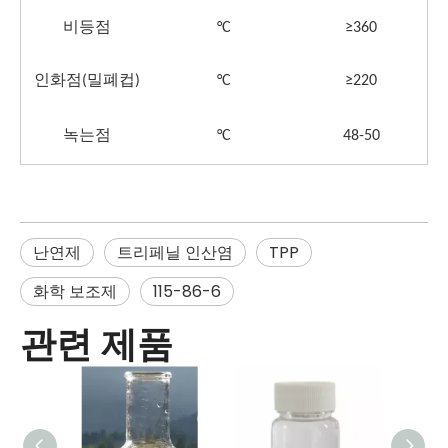
비등점
°C
≥
360
인화점(밀폐컵)
°C
≥
220
녹는점
°C
48-50
난연제
트리페닐 인산염
TPP
화학 보조제
115-86-6
관련 제품