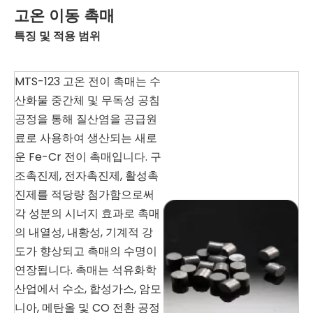
고온 이동 촉매
특징 및 적용 범위
MTS-123 고온 전이 촉매는 수
산화물 중간체 및 무독성 공침
공정을 통해 질산염을 공급원
료로 사용하여 생산되는 새로
운 Fe-Cr 전이 촉매입니다. 구
조촉진제, 전자촉진제, 활성촉
진제를 적당량 첨가함으로써
각 성분의 시너지 효과로 촉매
의 내열성, 내황성, 기계적 강
도가 향상되고 촉매의 수명이
연장됩니다. 촉매는 석유화학
산업에서 수소, 합성가스, 암모
니아, 메탄올 및 CO 전환 공정