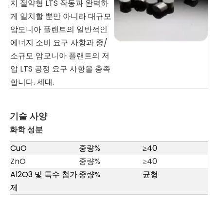
지 절약형 LTS 작동과 완벽하
게 일치할 뿐만 아니라 대규모
암모니아 플랜트의 일반적인
에너지 소비 요구 사항과 중/
소규모 암모니아 플랜트의 저
압 LTS 공정 요구 사항을 충족
합니다. 세대.
기술 사양
화학 성분
CuO
중량%
≥40
ZnO
중량%
≥40
Al2O3 및 특수 첨가
중량%
균형
제