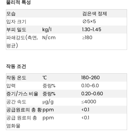
물리적 특성
모습
검은색 정제
입자 크기
∅5×5
부피 밀도
kg/l
1.30~1.45
파쇄강도(측면,
N/cm
≥180
평균)
작동 조건
작동 온도
℃
180~260
압력
중량%
0.10~6.0
증기/가스 비율
중량%
0.20~0.60
공간 속도
μg/g
≤4000
공급원료의 총 황
ppm
<0.1
공급 원료의 총
ppm
<0.1
염화물