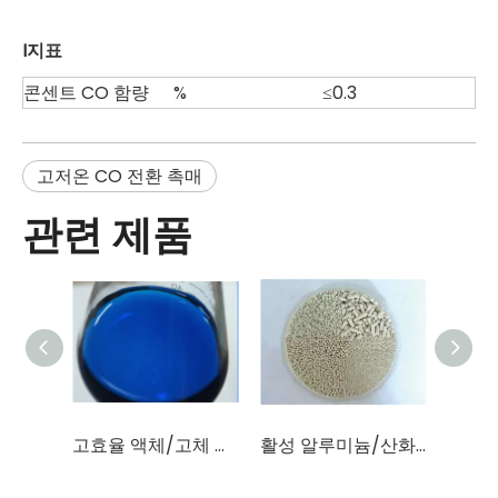
I
지표
콘센트 CO 함량
%
≤0.3
고저온 CO 전환 촉매
관련 제품
고효율 액체/고체 탈황촉매(술폰화프탈로시아닌코발트)
활성 알루미늄/산화알루미늄/촉매 담체(Al2O3 함량 96%-98%)