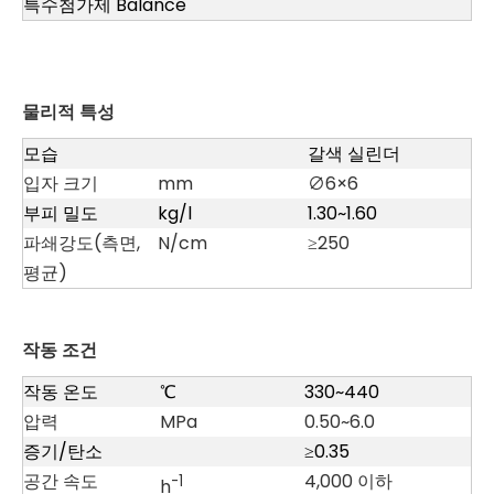
특수첨가제 Balance
물리적 특성
모습
갈색 실린더
입자 크기
mm
∅6×6
부피 밀도
kg/l
1.30~1.60
파쇄강도(측면,
N/cm
≥250
평균)
작동 조건
작동 온도
℃
330~440
압력
MPa
0.50~6.0
증기/탄소
≥0.35
공간 속도
4,000 이하
-1
h