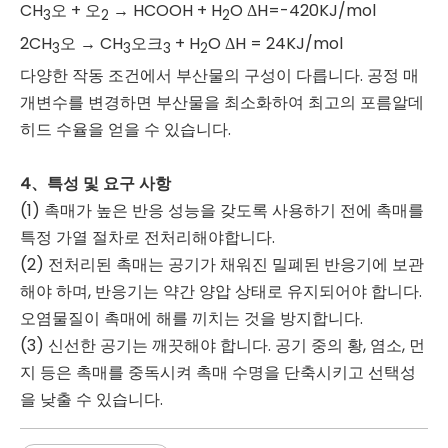
CH
오 + 오
→ HCOOH + H
O ΔH=-420KJ/mol
3
2
2
2CH
오 → CH
오크
+ H
O ΔH = 24KJ/mol
3
3
3
2
다양한 작동 조건에서 부산물의 구성이 다릅니다. 공정 매
개변수를 변경하면 부산물을 최소화하여 최고의 포름알데
히드 수율을 얻을 수 있습니다.
4、특성 및 요구 사항
(1) 촉매가 높은 반응 성능을 갖도록 사용하기 전에 촉매를
특정 가열 절차로 전처리해야합니다.
(2) 전처리된 촉매는 공기가 채워진 밀폐된 반응기에 보관
해야 하며, 반응기는 약간 양압 상태로 유지되어야 합니다.
오염물질이 촉매에 해를 끼치는 것을 방지합니다.
(3) 신선한 공기는 깨끗해야 합니다. 공기 중의 황, 염소, 먼
지 등은 촉매를 중독시켜 촉매 수명을 단축시키고 선택성
을 낮출 수 있습니다.