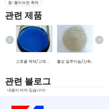
철-몰리브덴 촉매
관련 제품
고효율 액체/고체 탈황촉매(술폰화프탈로시아닌코발트)
활성 알루미늄/산화알루미늄/촉매 담체(Al2O3 함량 96%-98%)
관련 블로그
내용이 비어 있습니다!