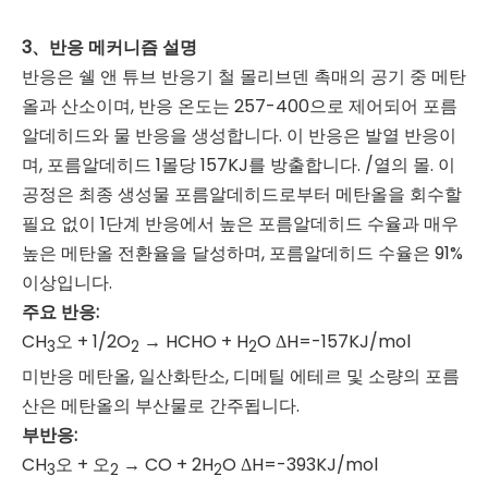
3、반응 메커니즘 설명
반응은 쉘 앤 튜브 반응기 철 몰리브덴 촉매의 공기 중 메탄
올과 산소이며, 반응 온도는 257-400으로 제어되어 포름
알데히드와 물 반응을 생성합니다. 이 반응은 발열 반응이
며, 포름알데히드 1몰당 157KJ를 방출합니다. /열의 몰. 이
공정은 최종 생성물 포름알데히드로부터 메탄올을 회수할
필요 없이 1단계 반응에서 높은 포름알데히드 수율과 매우
높은 메탄올 전환율을 달성하며, 포름알데히드 수율은 91%
이상입니다.
주요 반응:
CH
오 + 1/2O
→ HCHO + H
O ΔH=-157KJ/mol
3
2
2
미반응 메탄올, 일산화탄소, 디메틸 에테르 및 소량의 포름
산은 메탄올의 부산물로 간주됩니다.
부반응:
CH
오 + 오
→ CO + 2H
O ΔH=-393KJ/mol
3
2
2