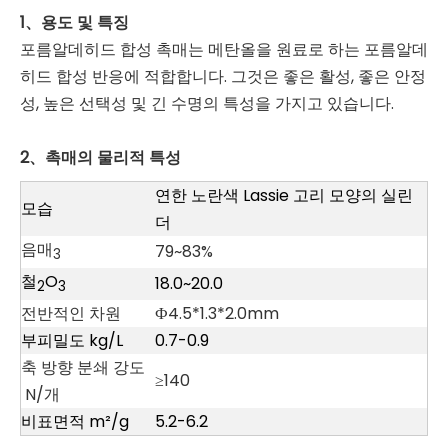
1、용도 및 특징
포름알데히드 합성 촉매는 메탄올을 원료로 하는 포름알데
히드 합성 반응에 적합합니다. 그것은 좋은 활성, 좋은 안정
성, 높은 선택성 및 긴 수명의 특성을 가지고 있습니다.
2、촉매의 물리적 특성
연한 노란색 Lassie 고리 모양의 실린
모습
더
음매
79~83%
3
철
O
18.0~20.0
2
3
전반적인 차원
Ф4.5*1.3*2.0mm
부피밀도 kg/L
0.7-0.9
축 방향 분쇄 강도
≥140
N/개
비표면적 m²/g
5.2-6.2