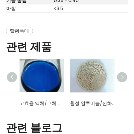
기공 볼륨
0.35 - 0.40
마찰
<3.5
탈황촉매
관련 제품
고효율 액체/고체 탈황촉매(술폰화프탈로시아닌코발트)
활성 알루미늄/산화알루미늄/촉매 담체(Al2O3 함량 96%-98%)
관련 블로그