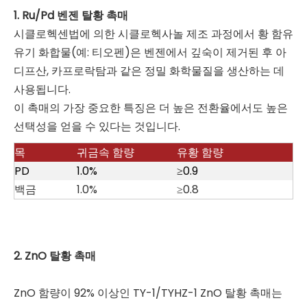
1. Ru/Pd 벤젠 탈황
촉매
시클로헥센법에 의한 시클로헥사놀 제조 과정에서 황 함유
유기 화합물(예: 티오펜)은 벤젠에서 깊숙이 제거된 후 아
디프산, 카프로락탐과 같은 정밀 화학물질을 생산하는 데
사용됩니다.
이 촉매의 가장 중요한 특징은 더 높은 전환율에서도 높은
선택성을 얻을 수 있다는 것입니다.
목
귀금속 함량
유황 함량
PD
1.0%
≥0.9
백금
1.0%
≥0.8
2. ZnO 탈황 촉매
ZnO 함량이 92% 이상인 TY-1/TYHZ-1 ZnO 탈황 촉매는