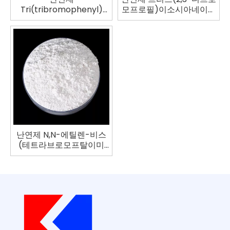
Tri(tribromophenyl)
모프로필)이소시아네이트
Cyanurate FR-245
TBC
난연제 N,N-에틸렌-비스
(테트라브로모프탈이미
드) BT-93W