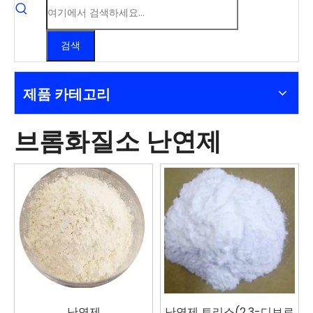
검색
제품 카테고리
브롬화질소 난연제
난연제
난연제 트리스(2,3-디브로