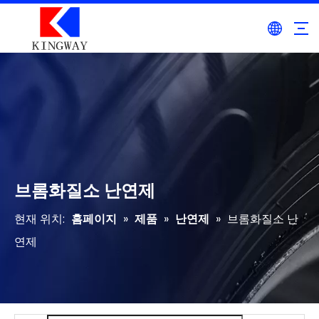
브롬화질소 난연제
현재 위치:
홈페이지
»
제품
»
난연제
»
브롬화질소 난
연제