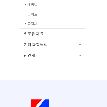
예방법
감미료
증점제
희토류 재료
기타 화학물질
난연제