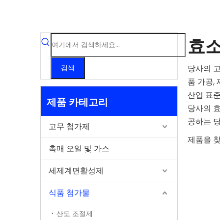
효
당사의 
검색
품 가공,
산업 표
제품 카테고리
당사의 효
공하는 
고무 첨가제
제품을 
촉매 오일 및 가스
세제계면활성제
식품 첨가물
산도 조절제