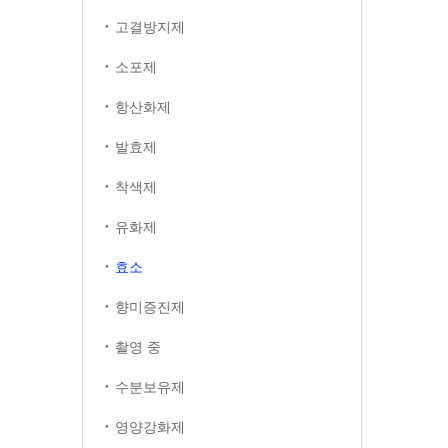
고결방지제
소포제
항산화제
발효제
착색제
유화제
효소
향미증진제
촬영 중
수분보유제
영양강화제